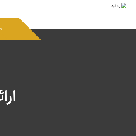
ص
ارا