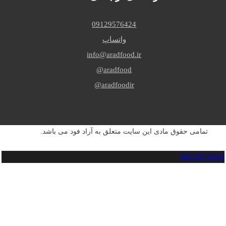
09129576424
واتساپ
info@aradfood.ir
aradfood@
aradfoodir@
تمامی حقوق مادی این سایت متعلق به آراد فود می باشد.
09129576424