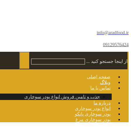
info@aradfood.ir
09129576424
از اینجا جستجو کنید ...
صفحه اصلی
وبلاگ
تماس با ما
جذب و تامین فروش انواع پودر سوخاری
درباره ما
انواع پودر سوخاری
پودر سوخاری پانکو
پودر سوخاری مرغ