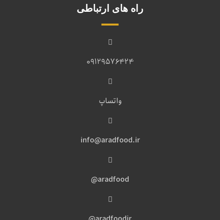
راه های ارتباطی
09129576424
واتساپ
info@aradfood.ir
aradfood@
aradfoodir@