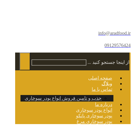
info@aradfood.ir
09129576424
از اینجا جستجو کنید ...
صفحه اصلی
وبلاگ
تماس با ما
جذب و تامین فروش انواع پودر سوخاری
درباره ما
انواع پودر سوخاری
پودر سوخاری پانکو
پودر سوخاری مرغ