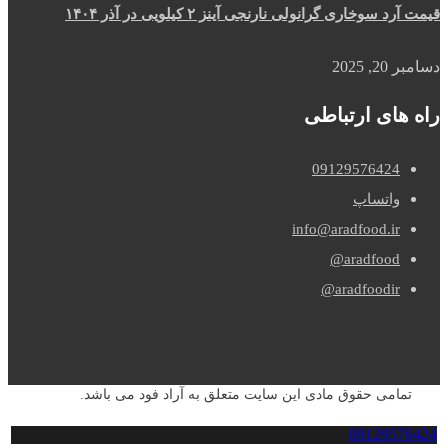
قیمت آرد سوخاری گرانولی نارنجی آینز ۲ کیلویی در آذر ۱۴۰۴
دسامبر 20, 2025
راه های ارتباطی
09129576424
واتساپ
info@aradfood.ir
aradfood@
aradfoodir@
تمامی حقوق مادی این سایت متعلق به آراد فود می باشد.
09129576424