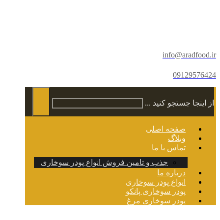
info@aradfood.ir
09129576424
از اینجا جستجو کنید ...
صفحه اصلی
وبلاگ
تماس با ما
جذب و تامین فروش انواع پودر سوخاری
درباره ما
انواع پودر سوخاری
پودر سوخاری پانکو
پودر سوخاری مرغ