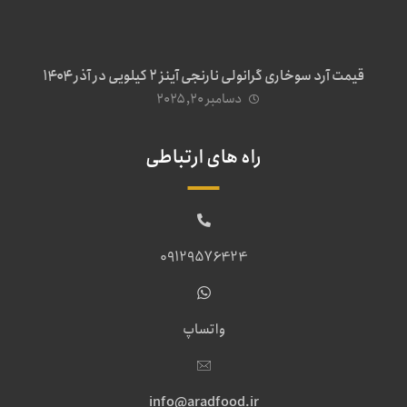
قیمت آرد سوخاری گرانولی نارنجی آینز ۲ کیلویی در آذر ۱۴۰۴
دسامبر ۲۰, ۲۰۲۵
راه های ارتباطی
09129576424
واتساپ
info@aradfood.ir