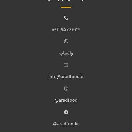
09129576424
واتساپ
info@aradfood.ir
aradfood@
aradfoodir@