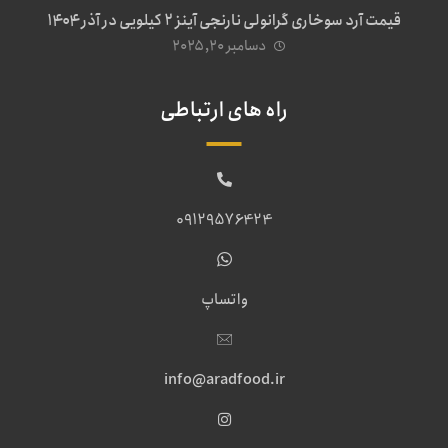
قیمت آرد سوخاری گرانولی نارنجی آینز ۲ کیلویی در آذر ۱۴۰۴
دسامبر ۲۰, ۲۰۲۵
راه های ارتباطی
09129576424
واتساپ
info@aradfood.ir