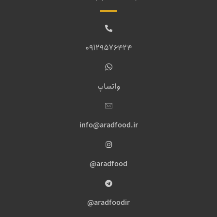
09129576424
واتساپ
info@aradfood.ir
aradfood@
aradfoodir@