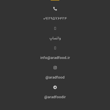
09129576424
واتساپ
info@aradfood.ir
aradfood@
aradfoodir@