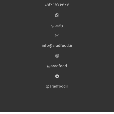
09129576424
واتساپ
info@aradfood.ir
aradfood@
aradfoodir@