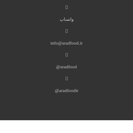
واتساپ
info@aradfood.ir
aradfood@
aradfoodir@