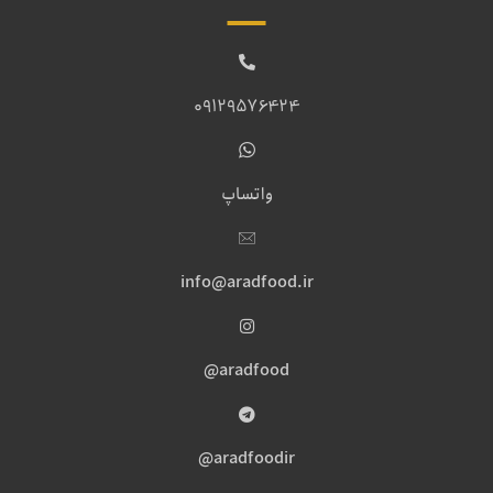
09129576424
واتساپ
info@aradfood.ir
aradfood@
aradfoodir@