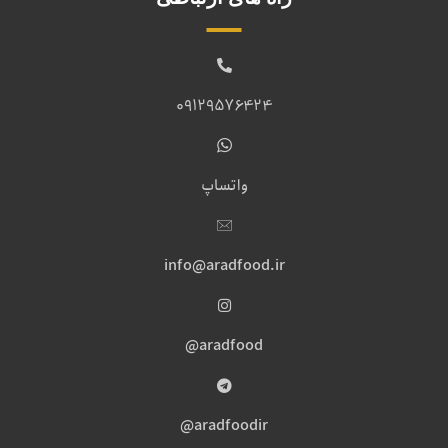
09129576424
واتساپ
info@aradfood.ir
aradfood@
aradfoodir@