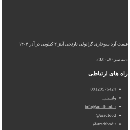
قیمت آرد سوخاری گرانولی نارنجی آینز ۲ کیلویی در آذر ۱۴۰۴
دسامبر 20, 2025
راه های ارتباطی
09129576424
واتساپ
info@aradfood.ir
aradfood@
aradfoodir@