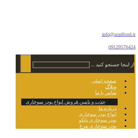
info@aradfood.ir
09129576424
از اینجا جستجو کنید ...
صفحه اصلی
وبلاگ
تماس با ما
جذب و تامین فروش انواع پودر سوخاری
درباره ما
انواع پودر سوخاری
پودر سوخاری پانکو
پودر سوخاری مرغ