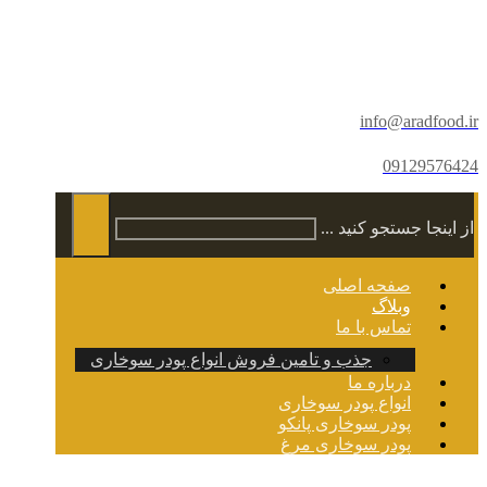
info@aradfood.ir
09129576424
از اینجا جستجو کنید ...
صفحه اصلی
وبلاگ
تماس با ما
جذب و تامین فروش انواع پودر سوخاری
درباره ما
انواع پودر سوخاری
پودر سوخاری پانکو
پودر سوخاری مرغ