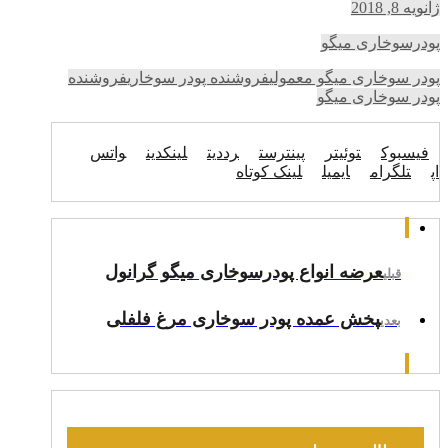
ژانویه 8, 2018
پودرسوخاری میگو
پودر سوخاری میگو معمولی
فروشنده پودر سوخاری
فروشنده
پودر سوخاری میگو
فیسبوک
توئیتر
پینترست
رددیت
لینکدین
واتس
اپ
تلگرام
ایمیل
لینک کوتاه
عرضه انواع پودرسوخاری میگو گرانول
قبلی
پخش عمده پودر سوخاری مرغ فلفلی
بعدی