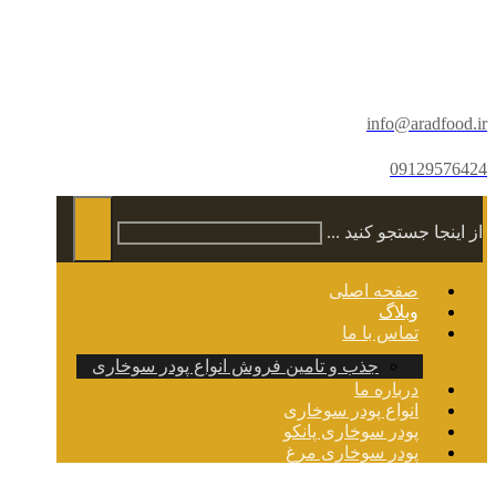
info@aradfood.ir
09129576424
از اینجا جستجو کنید ...
صفحه اصلی
وبلاگ
تماس با ما
جذب و تامین فروش انواع پودر سوخاری
درباره ما
انواع پودر سوخاری
پودر سوخاری پانکو
پودر سوخاری مرغ