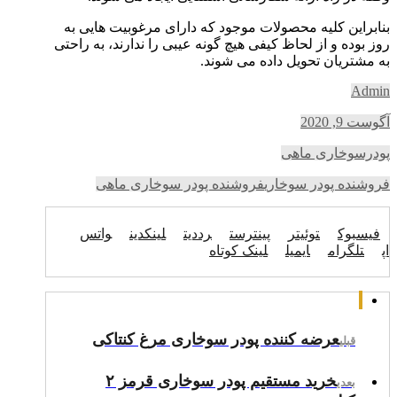
بنابراین کلیه محصولات موجود که دارای مرغوبیت هایی به
روز بوده و از لحاظ کیفی هیچ گونه عیبی را ندارند، به راحتی
به مشتریان تحویل داده می شوند.
Admin
آگوست 9, 2020
پودرسوخاری ماهی
فروشنده پودر سوخاری
فروشنده پودر سوخاری ماهی
فیسبوک
توئیتر
پینترست
رددیت
لینکدین
واتس
اپ
تلگرام
ایمیل
لینک کوتاه
عرضه کننده پودر سوخاری مرغ کنتاکی
قبلی
خرید مستقیم پودر سوخاری قرمز ۲
بعدی