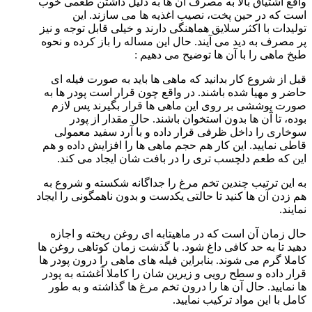
واقع اشتیاق بالا به مصرف آن ها به دلیل داشتن طعمی خوب
است که در حین پخت، نصیب اغذیه ها می سازند. این
تولیدات با اکثر سلایق هماهنگی دارند و خیلی قابل توجه و نیز
پر مصرف به دید می آیند. حال این مساله را باز کرده و نحوه
طبخ ماهی را با آن ها توضیح می دهیم :
قبل از شروع کار بدانید که ماهی ها باید به صورت فیله ای
حاضر و مهیا شده باشند. در واقع چون قرار است پودر ها به
صورت پوششی بر روی این ماهی ها قرار بگیرند پس لازم
بوده، تا آن ها بدون استخوان باشند. حال مقدار از پودر
سوخاری را داخل ظرفی قرار داده و با آرد سفید معمولی
قاطی نمایید. این کار هم حجم ماهی ها را افزایش داده و هم
این که طعم دلچسب تری را در بافت شان ایجاد می کند.
به این ترتیب چندین تخم مرغ را جداگانه شکسته و شروع به
هم زدن آن ها کنید تا حالتی یکدست و بدون ناهمگونی را ایجاد
نمایند.
حال زمان آن است که در ماهیتابه ای روغن ریخته و اجازه
دهید تا به حد کافی داغ شود. با گذشت زمان کوتاهی روغن ها
کاملا گرم می شوند. بنابراین فیله های ماهی را درون پودر ها
قرار داده و سطح رویی و زیرین شان را کاملا آغشته به پودر
ها نمایید. حال آن ها را درون تخم مرغ ها گذاشته و به طور
کامل با این مواد ترکیب نمایید.