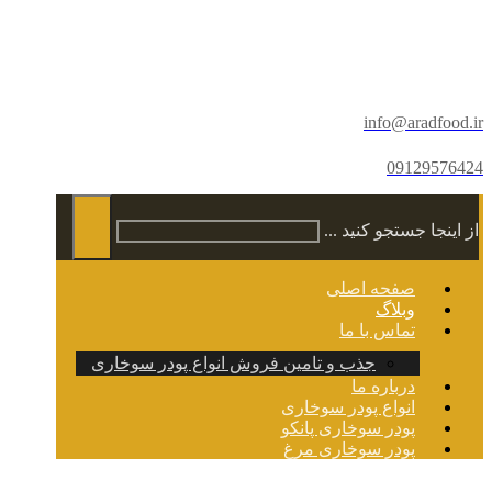
info@aradfood.ir
09129576424
از اینجا جستجو کنید ...
صفحه اصلی
وبلاگ
تماس با ما
جذب و تامین فروش انواع پودر سوخاری
درباره ما
انواع پودر سوخاری
پودر سوخاری پانکو
پودر سوخاری مرغ