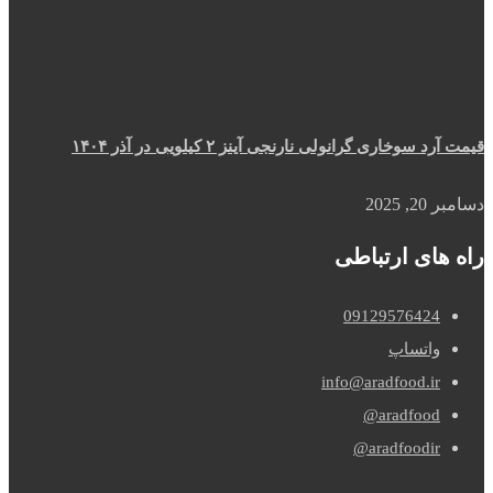
قیمت آرد سوخاری گرانولی نارنجی آینز ۲ کیلویی در آذر ۱۴۰۴
دسامبر 20, 2025
راه های ارتباطی
09129576424
واتساپ
info@aradfood.ir
aradfood@
aradfoodir@