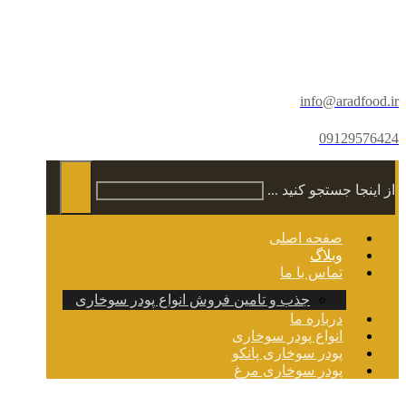
info@aradfood.ir
09129576424
از اینجا جستجو کنید ...
صفحه اصلی
وبلاگ
تماس با ما
جذب و تامین فروش انواع پودر سوخاری
درباره ما
انواع پودر سوخاری
پودر سوخاری پانکو
پودر سوخاری مرغ