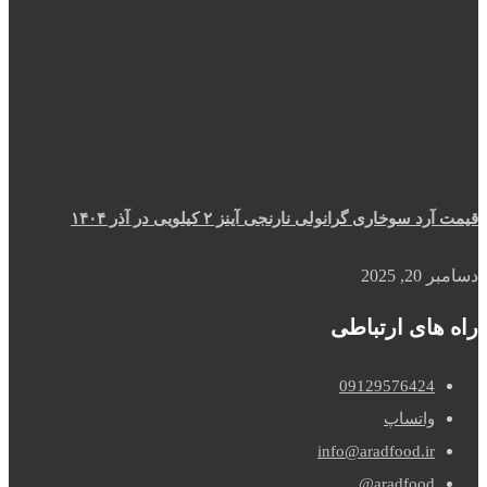
قیمت آرد سوخاری گرانولی نارنجی آینز ۲ کیلویی در آذر ۱۴۰۴
دسامبر 20, 2025
راه های ارتباطی
09129576424
واتساپ
info@aradfood.ir
aradfood@