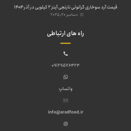
قیمت آرد سوخاری گرانولی نارنجی آینز ۲ کیلویی در آذر ۱۴۰۴
دسامبر ۲۰, ۲۰۲۵
راه های ارتباطی
09129576424
واتساپ
info@aradfood.ir