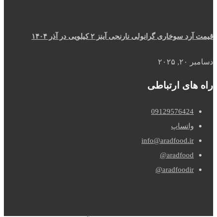
قیمت آرد سوخاری گرانولی نارنجی آینز ۲ کیلویی در آذر ۱۴۰۴
دسامبر ۲۰, ۲۰۲۵
راه های ارتباطی
09129576424
واتساپ
info@aradfood.ir
aradfood@
aradfoodir@