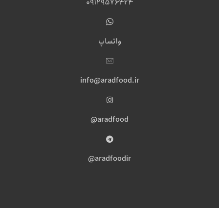
09129576424
واتساپ
info@aradfood.ir
aradfood@
aradfoodir@