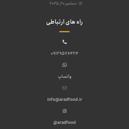
دسامبر ۲۰, ۲۰۲۵
راه های ارتباطی
09129576424
واتساپ
info@aradfood.ir
aradfood@