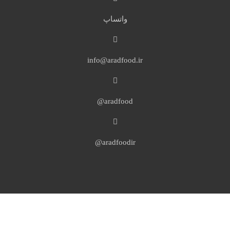
واتساپ
info@aradfood.ir
aradfood@
aradfoodir@