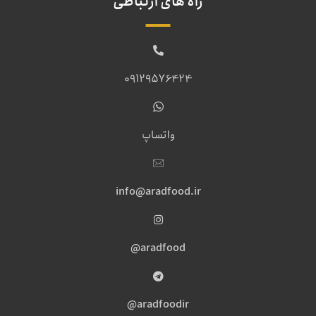
راه های ارتباطی
09129576424
واتساپ
info@aradfood.ir
aradfood@
aradfoodir@