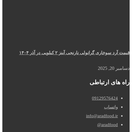
قیمت آرد سوخاری گرانولی نارنجی آینز ۲ کیلویی در آذر ۱۴۰۴
دسامبر 20, 2025
راه های ارتباطی
09129576424
واتساپ
info@aradfood.ir
aradfood@