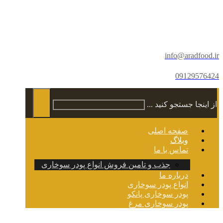
info@aradfood.ir
09129576424
از اینجا جستجو کنید ...
صفحه اصلی
وبلاگ
تماس با ما
جذب و تامین فروش انواع پودر سوخاری
درباره ما
انواع پودر سوخاری
پودر سوخاری پانکو
پودر سوخاری مرغ