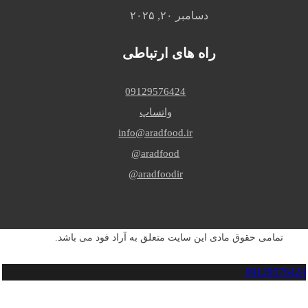
دسامبر ۲۰, ۲۰۲۵
راه های ارتباطی
09129576424
واتساپ
info@aradfood.ir
aradfood@
aradfoodir@
تمامی حقوق مادی این سایت متعلق به آراد فود می باشد.
09129576424