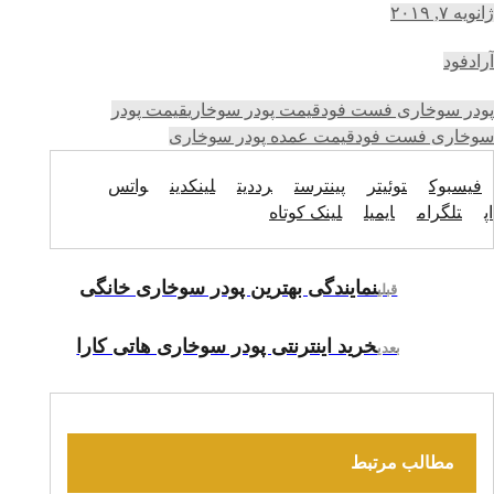
ژانویه ۷, ۲۰۱۹
آرادفود
پودر سوخاری فست فود
قیمت پودر سوخاری
قیمت پودر
سوخاری فست فود
قیمت عمده پودر سوخاری
فیسبوک
توئیتر
پینترست
رددیت
لینکدین
واتس
اپ
تلگرام
ایمیل
لینک کوتاه
نمایندگی بهترین پودر سوخاری خانگی
قبلی
خرید اینترنتی پودر سوخاری هاتی کارا
بعدی
مطالب مرتبط