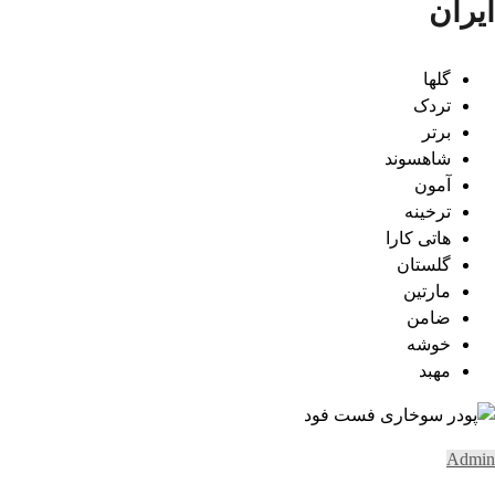
ایران
گلها
تردک
برتر
شاهسوند
آمون
ترخینه
هاتی کارا
گلستان
مارتین
ضامن
خوشه
مهبد
Admin