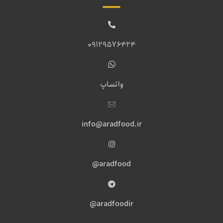
09129576424
واتساپ
info@aradfood.ir
aradfood@
aradfoodir@