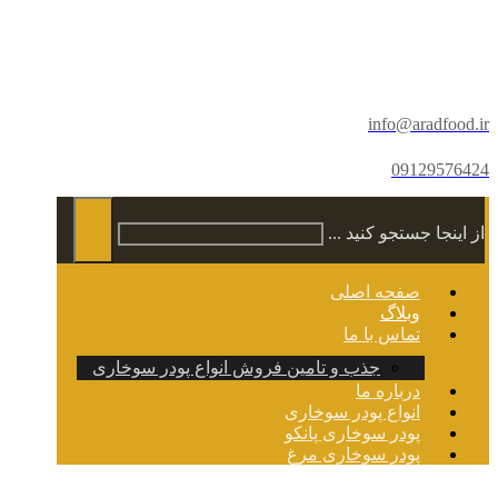
info@aradfood.ir
09129576424
از اینجا جستجو کنید ...
صفحه اصلی
وبلاگ
تماس با ما
جذب و تامین فروش انواع پودر سوخاری
درباره ما
انواع پودر سوخاری
پودر سوخاری پانکو
پودر سوخاری مرغ