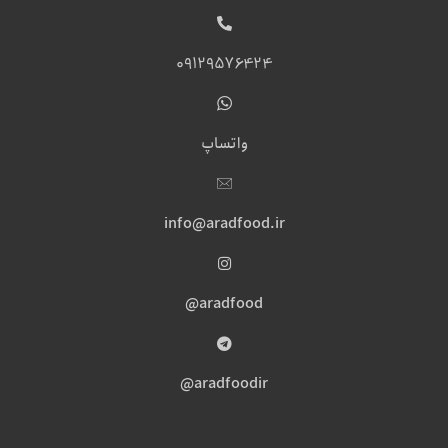
09129576424
واتساپ
info@aradfood.ir
aradfood@
aradfoodir@