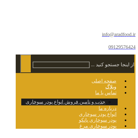
info@aradfood.ir
09129576424
از اینجا جستجو کنید ...
صفحه اصلی
وبلاگ
تماس با ما
جذب و تامین فروش انواع پودر سوخاری
درباره ما
انواع پودر سوخاری
پودر سوخاری پانکو
پودر سوخاری مرغ