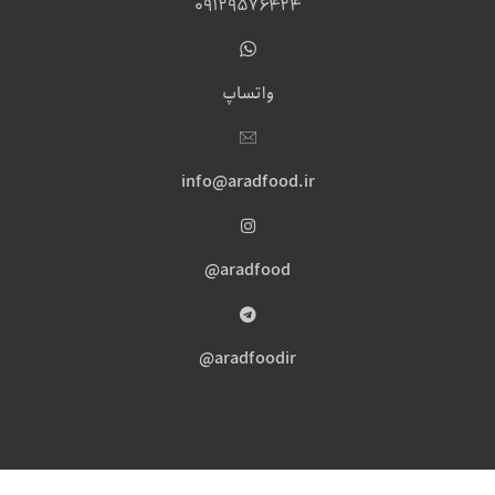
09129576424
واتساپ
info@aradfood.ir
aradfood@
aradfoodir@