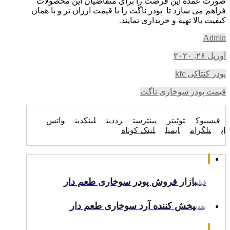
صورت عمده این فرصت را برای متقاضیان این محصولات
فراهم می سازد تا پودر ناگت را با قیمت ارزان تر و با همان
کیفیت بالا تهیه و خریداری نمایند.
Admin
آوریل ۲۶, ۲۰۲۰
پودر کنتاکی kfc
قیمت پودر سوخاری ناگت
فیسبوک
توئیتر
پینترست
رددیت
لینکدین
واتس
اپ
تلگرام
ایمیل
لینک کوتاه
بازار فروش پودر سوخاری طعم دار
قبلی
پخش کننده آرد سوخاری طعم دار
بعدی