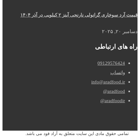
قیمت آرد سوخاری گرانولی نارنجی آینز ۲ کیلویی در آذر ۱۴۰۴
دسامبر ۲۰, ۲۰۲۵
راه های ارتباطی
09129576424
واتساپ
info@aradfood.ir
aradfood@
aradfoodir@
تمامی حقوق مادی این سایت متعلق به آراد فود می باشد.