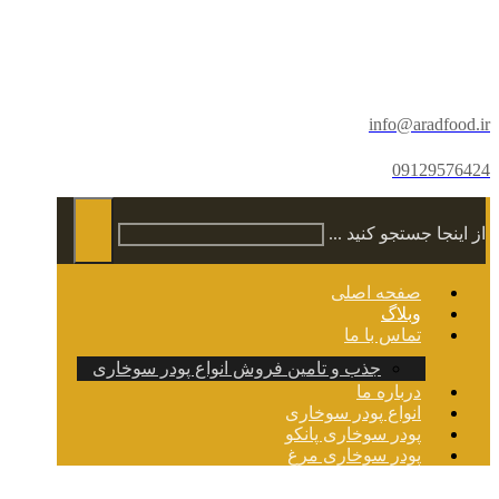
info@aradfood.ir
09129576424
از اینجا جستجو کنید ...
صفحه اصلی
وبلاگ
تماس با ما
جذب و تامین فروش انواع پودر سوخاری
درباره ما
انواع پودر سوخاری
پودر سوخاری پانکو
پودر سوخاری مرغ