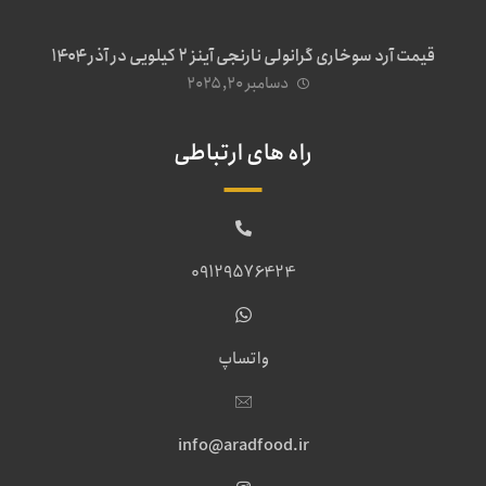
قیمت آرد سوخاری گرانولی نارنجی آینز ۲ کیلویی در آذر ۱۴۰۴
دسامبر ۲۰, ۲۰۲۵
راه های ارتباطی
09129576424
واتساپ
info@aradfood.ir