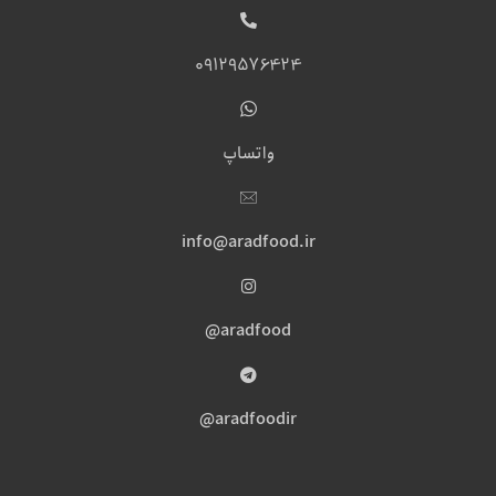
09129576424
واتساپ
info@aradfood.ir
aradfood@
aradfoodir@