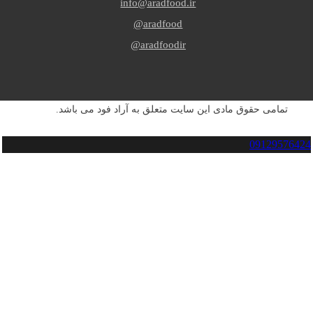
info@aradfood.ir
aradfood@
aradfoodir@
تمامی حقوق مادی این سایت متعلق به آراد فود می باشد.
09129576424