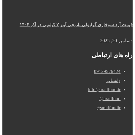
قیمت آرد سوخاری گرانولی نارنجی آینز ۲ کیلویی در آذر ۱۴۰۴
دسامبر 20, 2025
راه های ارتباطی
09129576424
واتساپ
info@aradfood.ir
aradfood@
aradfoodir@