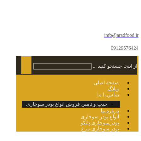
info@aradfood.ir
09129576424
از اینجا جستجو کنید ...
صفحه اصلی
وبلاگ
تماس با ما
جذب و تامین فروش انواع پودر سوخاری
درباره ما
انواع پودر سوخاری
پودر سوخاری پانکو
پودر سوخاری مرغ