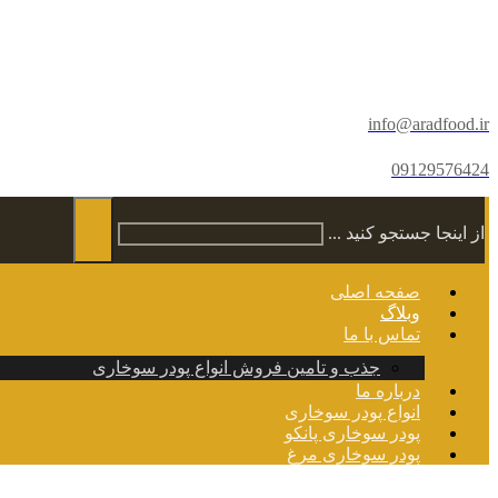
info@aradfood.ir
09129576424
از اینجا جستجو کنید ...
صفحه اصلی
وبلاگ
تماس با ما
جذب و تامین فروش انواع پودر سوخاری
درباره ما
انواع پودر سوخاری
پودر سوخاری پانکو
پودر سوخاری مرغ