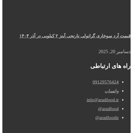
قیمت آرد سوخاری گرانولی نارنجی آینز ۲ کیلویی در آذر ۱۴۰۴
دسامبر 20, 2025
راه های ارتباطی
09129576424
واتساپ
info@aradfood.ir
aradfood@
aradfoodir@