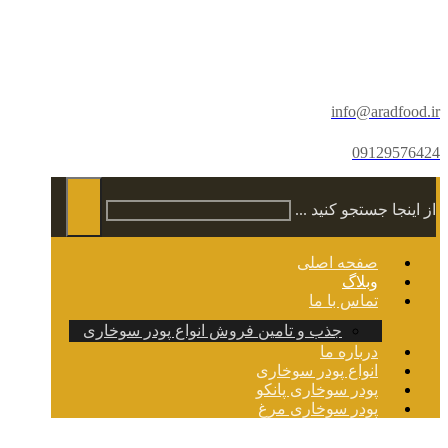
info@aradfood.ir
09129576424
از اینجا جستجو کنید ...
صفحه اصلی
وبلاگ
تماس با ما
جذب و تامین فروش انواع پودر سوخاری
درباره ما
انواع پودر سوخاری
پودر سوخاری پانکو
پودر سوخاری مرغ