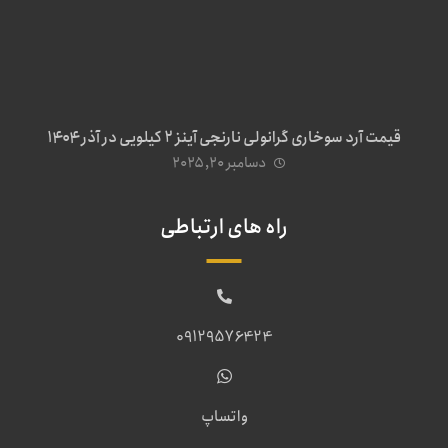
قیمت آرد سوخاری گرانولی نارنجی آینز ۲ کیلویی در آذر ۱۴۰۴
دسامبر ۲۰, ۲۰۲۵
راه های ارتباطی
09129576424
واتساپ