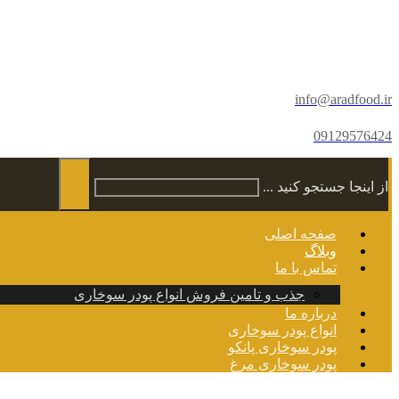
info@aradfood.ir
09129576424
از اینجا جستجو کنید ...
صفحه اصلی
وبلاگ
تماس با ما
جذب و تامین فروش انواع پودر سوخاری
درباره ما
انواع پودر سوخاری
پودر سوخاری پانکو
پودر سوخاری مرغ