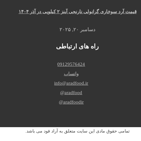
قیمت آرد سوخاری گرانولی نارنجی آینز ۲ کیلویی در آذر ۱۴۰۴
دسامبر ۲۰, ۲۰۲۵
راه های ارتباطی
09129576424
واتساپ
info@aradfood.ir
aradfood@
aradfoodir@
تمامی حقوق مادی این سایت متعلق به آراد فود می باشد.