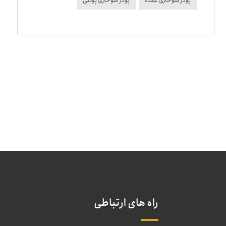
پودر سوخاری عمده
پودر سوخاری پولکی
راه های ارتباطی