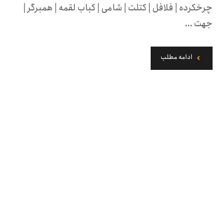
چرخکرده | فلافل | کتلت | شامی | کباب لقمه | همبرگر |
جهت ...
ادامه مطلب