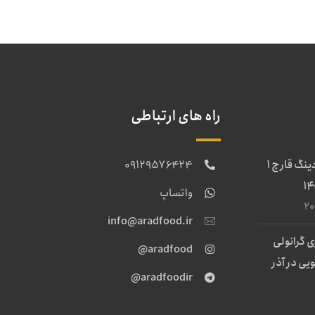
راه های ارتباطی
بهترین قیمت بردینگ قارچ 1
09129576424
واتساپ
info@aradfood.ir
 گرانولی
aradfood@
آینز ۲ کیلویی در آذر
aradfoodir@