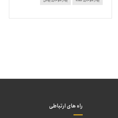
پودر سوخاری عمده
پودر سوخاری پولکی
راه های ارتباطی