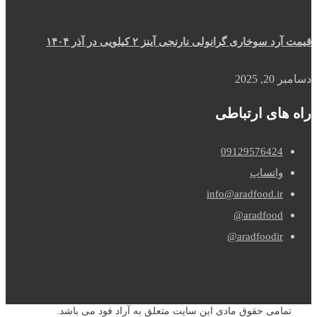
قیمت آرد سوخاری گرانولی نارنجی آینز ۲ کیلویی در آذر ۱۴۰۴
دسامبر 20, 2025
راه های ارتباطی
09129576424
واتساپ
info@aradfood.ir
aradfood@
aradfoodir@
تمامی حقوق مادی این سایت متعلق به آراد فود می باشد.