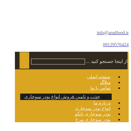
info@aradfood.ir
09129576424
از اینجا جستجو کنید ...
صفحه اصلی
وبلاگ
تماس با ما
جذب و تامین فروش انواع پودر سوخاری
درباره ما
انواع پودر سوخاری
پودر سوخاری پانکو
پودر سوخاری مرغ