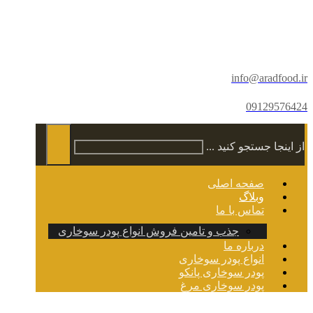
info@aradfood.ir
09129576424
از اینجا جستجو کنید ...
صفحه اصلی
وبلاگ
تماس با ما
جذب و تامین فروش انواع پودر سوخاری
درباره ما
انواع پودر سوخاری
پودر سوخاری پانکو
پودر سوخاری مرغ