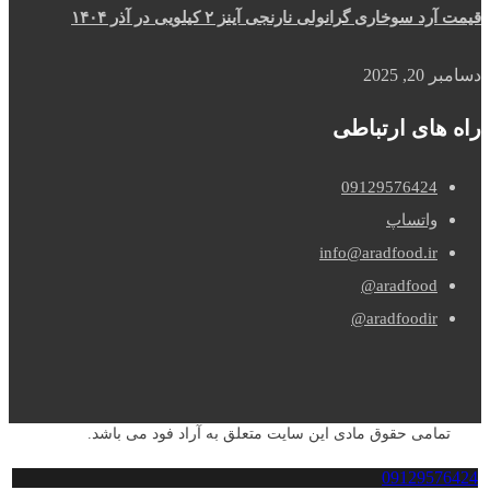
قیمت آرد سوخاری گرانولی نارنجی آینز ۲ کیلویی در آذر ۱۴۰۴
دسامبر 20, 2025
راه های ارتباطی
09129576424
واتساپ
info@aradfood.ir
aradfood@
aradfoodir@
تمامی حقوق مادی این سایت متعلق به آراد فود می باشد.
09129576424