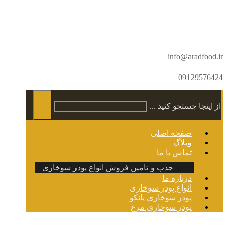
info@aradfood.ir
09129576424
از اینجا جستجو کنید ...
صفحه اصلی
وبلاگ
تماس با ما
جذب و تامین فروش انواع پودر سوخاری
درباره ما
انواع پودر سوخاری
پودر سوخاری پانکو
پودر سوخاری مرغ